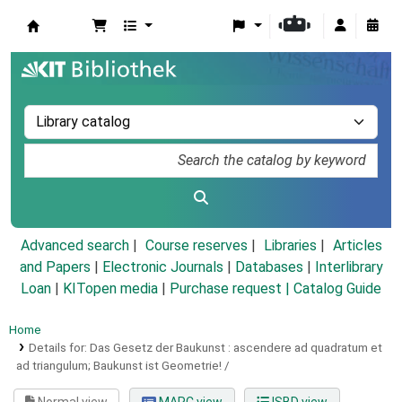
Koha online
Advanced search
Course reserves
Libraries
Articles
and Papers
|
Electronic Journals
|
Databases
|
Interlibrary
Loan
|
KITopen media
|
Purchase request |
Catalog Guide
Home
Details for:
Das Gesetz der Baukunst :
ascendere ad quadratum et
ad triangulum; Baukunst ist Geometrie! /