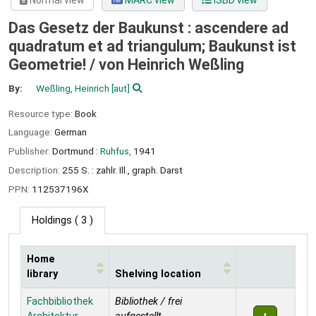
Normal view
MARC view
ISBD view
Das Gesetz der Baukunst : ascendere ad
quadratum et ad triangulum; Baukunst ist
Geometrie! /
von Heinrich Weßling
By:
Weßling, Heinrich
[aut]
Resource type:
Book
Language:
German
Publisher:
Dortmund :
Ruhfus,
1941
Description:
255 S. : zahlr. Ill., graph. Darst
PPN:
112537196X
Holdings
( 3 )
Home
library
Shelving location
Holdings
Fachbibliothek
Bibliothek / frei