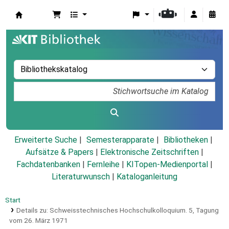
Koha
Erweiterte Suche
Semesterapparate
Bibliotheken
Aufsätze & Papers
|
Elektronische Zeitschriften
|
Fachdatenbanken
|
Fernleihe
|
KITopen-Medienportal
|
Literaturwunsch
|
Kataloganleitung
Start
Details zu:
Schweisstechnisches Hochschulkolloquium.
5,
Tagung
vom 26. März 1971