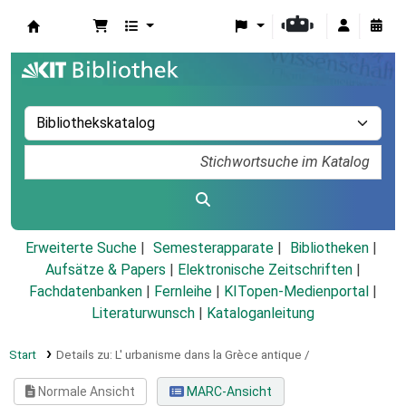
Koha
Erweiterte Suche
Semesterapparate
Bibliotheken
Aufsätze & Papers
|
Elektronische Zeitschriften
|
Fachdatenbanken
|
Fernleihe
|
KITopen-Medienportal
|
Literaturwunsch
|
Kataloganleitung
Start
Details zu:
L' urbanisme dans la Grèce antique /
Normale Ansicht
MARC-Ansicht