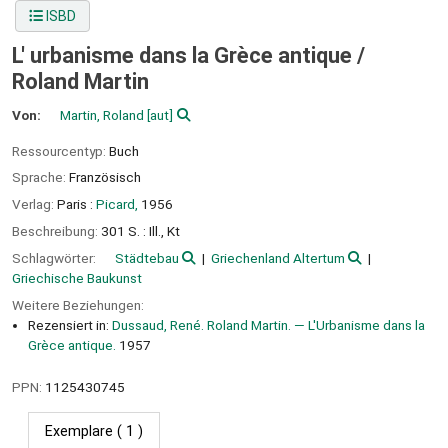
ISBD
L' urbanisme dans la Grèce antique /
Roland Martin
Von:
Martin, Roland
[aut]
Ressourcentyp:
Buch
Sprache:
Französisch
Verlag:
Paris :
Picard,
1956
Beschreibung:
301 S. : Ill., Kt
Schlagwörter:
Städtebau
Griechenland Altertum
Griechische Baukunst
Weitere Beziehungen:
Rezensiert in:
Dussaud, René. Roland Martin. — L'Urbanisme dans la
Grèce antique.
1957
PPN:
1125430745
Exemplare
( 1 )