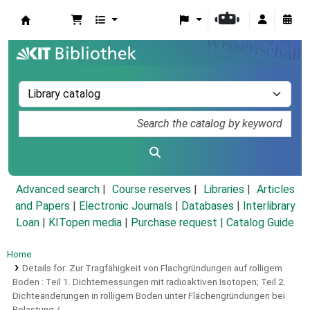
Koha online
Advanced search
Course reserves
Libraries
Articles
and Papers
|
Electronic Journals
|
Databases
|
Interlibrary
Loan
|
KITopen media
|
Purchase request |
Catalog Guide
Home
Details for:
Zur Tragfähigkeit von Flachgründungen auf rolligem
Boden :
Teil 1. Dichtemessungen mit radioaktiven Isotopen; Teil 2.
Dichteänderungen in rolligem Boden unter Flächengründungen bei
Belastung /