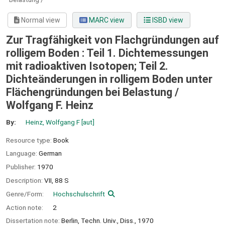
Normal view
MARC view
ISBD view
Zur Tragfähigkeit von Flachgründungen auf
rolligem Boden : Teil 1. Dichtemessungen
mit radioaktiven Isotopen; Teil 2.
Dichteänderungen in rolligem Boden unter
Flächengründungen bei Belastung /
Wolfgang F. Heinz
By:
Heinz, Wolfgang F
[aut]
Resource type:
Book
Language:
German
Publisher:
1970
Description:
VII, 88 S
Genre/Form:
Hochschulschrift
Action note:
2
Dissertation note:
Berlin, Techn. Univ., Diss., 1970