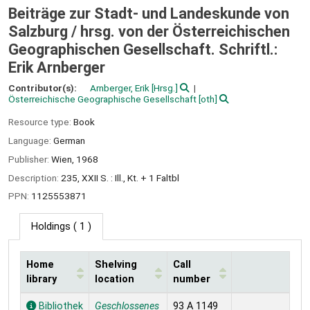
Beiträge zur Stadt- und Landeskunde von
Salzburg /
hrsg. von der Österreichischen
Geographischen Gesellschaft. Schriftl.:
Erik Arnberger
Contributor(s):
Arnberger, Erik
[Hrsg.]
Österreichische Geographische Gesellschaft
[oth]
Resource type:
Book
Language:
German
Publisher:
Wien,
1968
Description:
235, XXII S. : Ill., Kt. + 1 Faltbl
PPN:
1125553871
Holdings
( 1 )
Home
Shelving
Call
library
location
number
Holdings
Bibliothek
Geschlossenes
93 A 1149