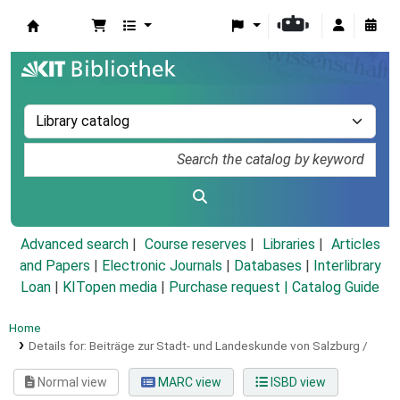
Koha online
Advanced search
Course reserves
Libraries
Articles
and Papers
|
Electronic Journals
|
Databases
|
Interlibrary
Loan
|
KITopen media
|
Purchase request |
Catalog Guide
Home
Details for:
Beiträge zur Stadt- und Landeskunde von Salzburg /
Normal view
MARC view
ISBD view