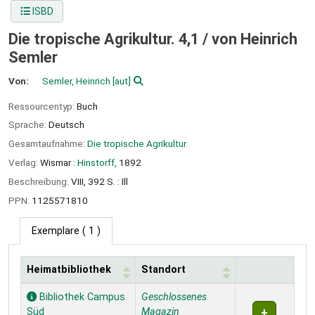
ISBD
Die tropische Agrikultur. 4,1 /
von Heinrich
Semler
Von:
Semler, Heinrich
[aut]
Ressourcentyp:
Buch
Sprache:
Deutsch
Gesamtaufnahme:
Die tropische Agrikultur.
Verlag:
Wismar :
Hinstorff,
1892
Beschreibung:
VIII, 392 S. : Ill
PPN:
1125571810
Exemplare
( 1 )
Heimatbibliothek
Standort
Exemplare
Bibliothek Campus
Geschlossenes
Süd
Magazin