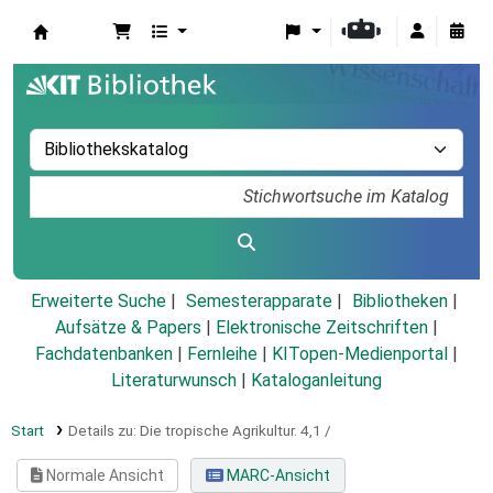
Koha
Erweiterte Suche
Semesterapparate
Bibliotheken
Aufsätze & Papers
|
Elektronische Zeitschriften
|
Fachdatenbanken
|
Fernleihe
|
KITopen-Medienportal
|
Literaturwunsch
|
Kataloganleitung
Start
Details zu:
Die tropische Agrikultur.
4,1 /
Normale Ansicht
MARC-Ansicht