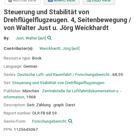
Normal view
MARC view
ISBD view
Steuerung und Stabilität von
Drehflügelflugzeugen. 4, Seitenbewegung /
von Walter Just u. Jörg Weickhardt
By:
Just, Walter
[aut]
Contributor(s):
Weickhardt, Jörg
[aut]
Resource type:
Book
Language:
German
Series:
Deutsche Luft- und Raumfahrt / Forschungsbericht
; 68,59
Set:
Steuerung und Stabilität von Drehflügelflugzeugen.
Publisher:
München :
Zentralstelle für Luftfahrtdokumentation u. -
information,
1968
Description:
Getr. Zählung : graph. Darst
Report number:
DLR FB 68 59
Genre/Form:
Forschungsbericht
PPN:
1125645067