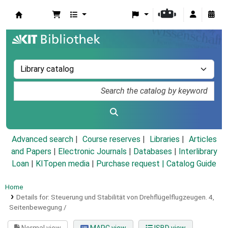
Koha online
Advanced search
Course reserves
Libraries
Articles
and Papers
|
Electronic Journals
|
Databases
|
Interlibrary
Loan
|
KITopen media
|
Purchase request |
Catalog Guide
Home
Details for:
Steuerung und Stabilität von Drehflügelflugzeugen.
4,
Seitenbewegung /