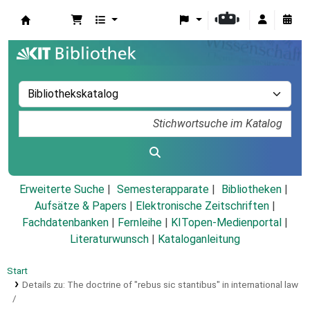
Koha
Erweiterte Suche
Semesterapparate
Bibliotheken
Aufsätze & Papers
|
Elektronische Zeitschriften
|
Fachdatenbanken
|
Fernleihe
|
KITopen-Medienportal
|
Literaturwunsch
|
Kataloganleitung
Start
Details zu:
The doctrine of "rebus sic stantibus" in international law
/