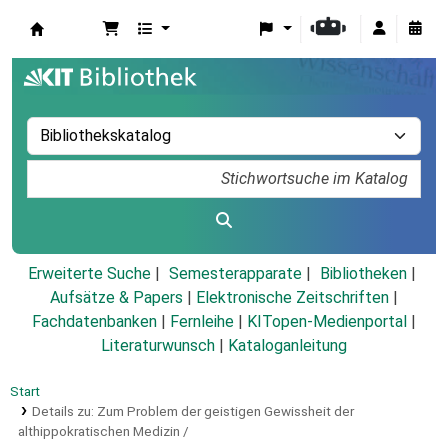
Koha
Erweiterte Suche
Semesterapparate
Bibliotheken
Aufsätze & Papers
|
Elektronische Zeitschriften
|
Fachdatenbanken
|
Fernleihe
|
KITopen-Medienportal
|
Literaturwunsch
|
Kataloganleitung
Start
Details zu:
Zum Problem der geistigen Gewissheit der
althippokratischen Medizin /