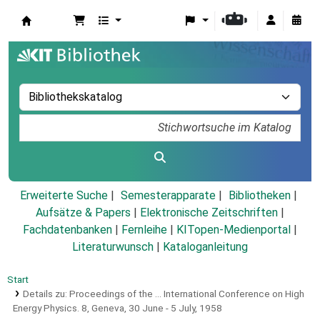
Koha
Erweiterte Suche
Semesterapparate
Bibliotheken
Aufsätze & Papers
|
Elektronische Zeitschriften
|
Fachdatenbanken
|
Fernleihe
|
KITopen-Medienportal
|
Literaturwunsch
|
Kataloganleitung
Start
Details zu:
Proceedings of the ... International Conference on High
Energy Physics.
8,
Geneva, 30 June - 5 July, 1958