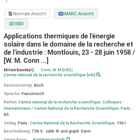
/
Normale Ansicht
MARC-Ansicht
ISBD
Applications thermiques de l'énergie
solaire dans le domaine de la recherche et
de l'industrie : Montlouis, 23 - 28 juin 1958 /
[W. M. Conn ...]
Mitwirkende(r):
Conn, W. M
[oth]
Centre national de la recherche scientifique
[oth]
Ressourcentyp:
Buch
Sprache:
Französisch
Reihen:
Centre national de la recherche scientifique. Colloques
internationaux / Centre National de la Recherche Scientifique, Paris
;
85
Verlag:
Paris :
Centre National de la Recherche Scientifique,
1961
Beschreibung:
738 S : zahlr. Ill. und graph. Darst
Genre/Form:
Konferenzschrift