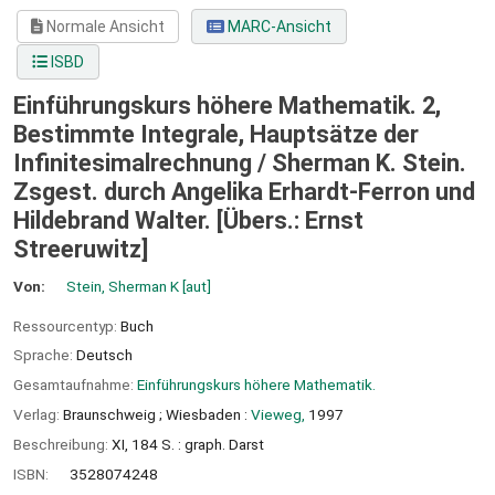
Normale Ansicht
MARC-Ansicht
ISBD
Einführungskurs höhere Mathematik. 2,
Bestimmte Integrale, Hauptsätze der
Infinitesimalrechnung /
Sherman K. Stein.
Zsgest. durch Angelika Erhardt-Ferron und
Hildebrand Walter. [Übers.: Ernst
Streeruwitz]
Von:
Stein, Sherman K
[aut]
Ressourcentyp:
Buch
Sprache:
Deutsch
Gesamtaufnahme:
Einführungskurs höhere Mathematik.
Verlag:
Braunschweig ;
Wiesbaden :
Vieweg,
1997
Beschreibung:
XI, 184 S. : graph. Darst
ISBN:
3528074248