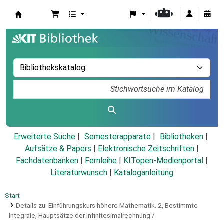
Koha
Erweiterte Suche
Semesterapparate
Bibliotheken
Aufsätze & Papers
|
Elektronische Zeitschriften
|
Fachdatenbanken
|
Fernleihe
|
KITopen-Medienportal
|
Literaturwunsch
|
Kataloganleitung
Start
Details zu:
Einführungskurs höhere Mathematik.
2,
Bestimmte
Integrale, Hauptsätze der Infinitesimalrechnung /