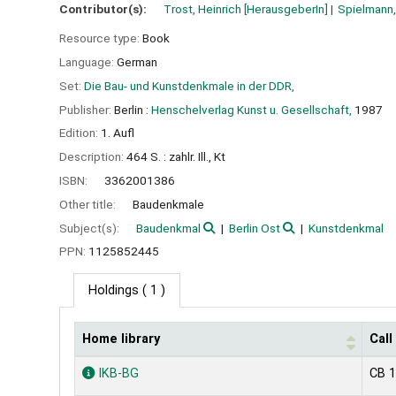
Contributor(s):
Trost, Heinrich
[HerausgeberIn]
Spielmann
Resource type:
Book
Language:
German
Set:
Die Bau- und Kunstdenkmale in der DDR,
Publisher:
Berlin :
Henschelverlag Kunst u. Gesellschaft,
1987
Edition:
1. Aufl
Description:
464 S. : zahlr. Ill., Kt
ISBN:
3362001386
Other title:
Baudenkmale
Subject(s):
Baudenkmal
Berlin Ost
Kunstdenkmal
PPN:
1125852445
Holdings
( 1 )
Home library
Cal
Holdings
IKB-BG
CB 1