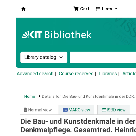
Cart
Lists
Koha online
Search the catalog by:
Search the catalog by k
Advanced search
Course reserves
Libraries
Articl
Home
Details for:
Die Bau- und Kunstdenkmale in der DDR,
Normal view
MARC view
ISBD view
Die Bau- und Kunstdenkmale in der
Denkmalpflege. Gesamtred. Heinri