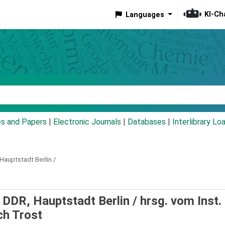
KI-Ch
Languages
eyword
es and Papers
|
Electronic Journals
|
Databases
|
Interlibrary Lo
Hauptstadt Berlin /
 DDR, Hauptstadt Berlin /
hrsg. vom Inst. 
ch Trost