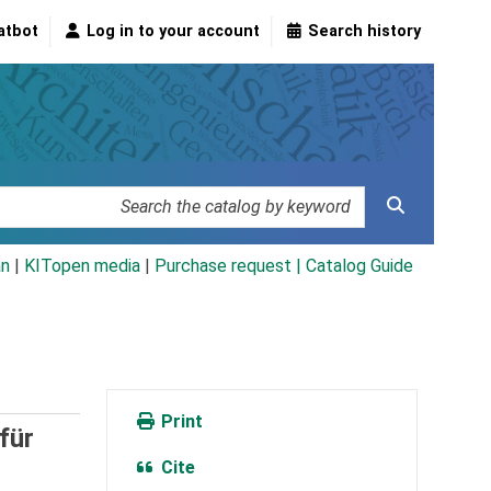
atbot
Log in to your account
Search history
an
|
KITopen media
|
Purchase request |
Catalog Guide
Print
für
Cite