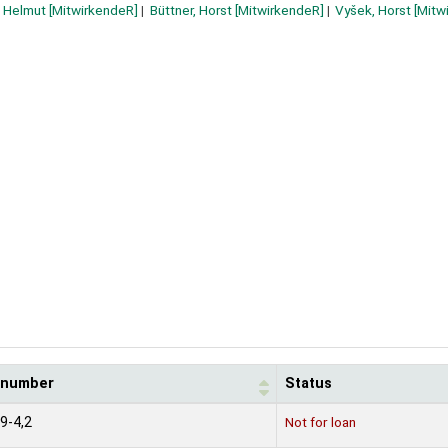
, Helmut
[MitwirkendeR]
Büttner, Horst
[MitwirkendeR]
Vyšek, Horst
[Mitw
l number
Status
9-4,2
Not for loan