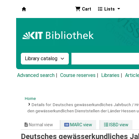
Cart
Lists
Koha online
Search the catalog by:
Search the catalog by k
Advanced search
Course reserves
Libraries
Articl
Home
Details for:
Deutsches gewässerkundliches Jahrbuch / Hrs
den gewässerkundlichen Dienststellen der Länder Hessen un
Normal view
MARC view
ISBD view
Deutsches gewässerkundliches Jah