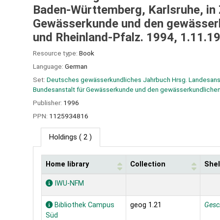
Baden-Württemberg, Karlsruhe, in
Gewässerkunde und den gewässerku
und Rheinland-Pfalz. 1994, 1.11.1
Resource type:
Book
Language:
German
Set:
Deutsches gewässerkundliches Jahrbuch Hrsg. Landesanst
Bundesanstalt für Gewässerkunde und den gewässerkundlichen 
Publisher:
1996
PPN:
1125934816
Holdings
( 2 )
Home library
Collection
Shel
Holdings
IWU-NFM
Bibliothek Campus
geog 1.21
Gesc
Süd