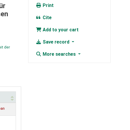
ür
Print
sen
Cite
Add to your cart
Save record
it der
More searches
oan