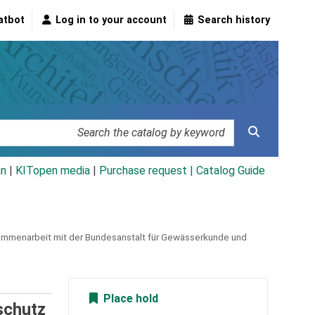
atbot
Log in to your account
Search history
an
|
KITopen media
|
Purchase request |
Catalog Guide
ammenarbeit mit der Bundesanstalt für Gewässerkunde und
Place hold
schutz