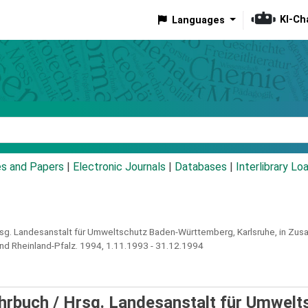
KI-Ch
Languages
eyword
es and Papers
|
Electronic Journals
|
Databases
|
Interlibrary Lo
g. Landesanstalt für Umweltschutz Baden-Württemberg, Karlsruhe, in Zus
d Rheinland-Pfalz.
1994,
1.11.1993 - 31.12.1994
rbuch / Hrsg. Landesanstalt für Umwelt