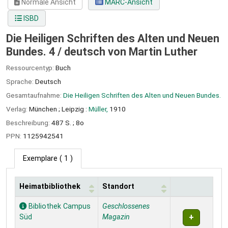
Normale Ansicht
MARC-Ansicht
ISBD
Die Heiligen Schriften des Alten und Neuen
Bundes. 4 /
deutsch von Martin Luther
Ressourcentyp:
Buch
Sprache:
Deutsch
Gesamtaufnahme:
Die Heiligen Schriften des Alten und Neuen Bundes.
Verlag:
München ;
Leipzig :
Müller,
1910
Beschreibung:
487 S. ; 8o
PPN:
1125942541
Exemplare
( 1 )
Heimatbibliothek
Standort
Exemplare
Bibliothek Campus
Geschlossenes
Süd
Magazin