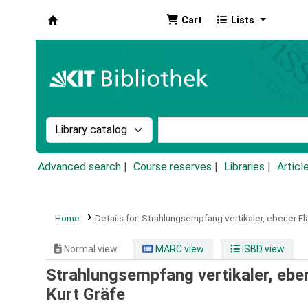
Cart
Lists
Koha online
Search the catalog by:
Search the catalog by k
Advanced search
Course reserves
Libraries
Articl
Home
Details for:
Strahlungsempfang vertikaler, ebener Fl
Normal view
MARC view
ISBD view
Strahlungsempfang vertikaler, ebe
Kurt Gräfe