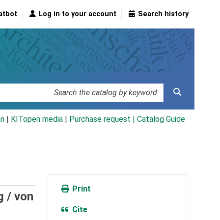
atbot
Log in to your account
Search history
an
|
KITopen media
|
Purchase request |
Catalog Guide
Print
g /
von
Cite