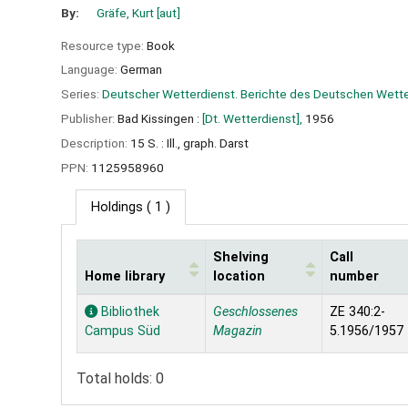
By:
Gräfe, Kurt
[aut]
Resource type:
Book
Language:
German
Series:
Deutscher Wetterdienst. Berichte des Deutschen Wett
Publisher:
Bad Kissingen :
[Dt. Wetterdienst],
1956
Description:
15 S. : Ill., graph. Darst
PPN:
1125958960
Holdings
( 1 )
Shelving
Call
Home library
location
number
Holdings
Bibliothek
Geschlossenes
ZE 340:2-
Campus Süd
Magazin
5.1956/1957
Total holds: 0