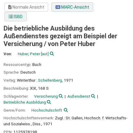
Normale Ansicht
MARC-Ansicht
ISBD
Die betriebliche Ausbildung des
Außendienstes gezeigt am Beispiel der
Versicherung /
von Peter Huber
Von:
Huber, Peter
[aut]
Ressourcentyp:
Buch
Sprache:
Deutsch
Verlag:
Winterthur :
Schellenberg,
1971
Beschreibung:
XIX, 168 S
Schlagwörter:
Versicherung
Außendienst
Betriebliche Ausbildung
Genre/Form:
Hochschulschrift
Hochschulschriftenvermerk:
Zugl.: St. Gallen, Hochsch. f. Wirtschafts-
und Sozialwiss., Diss., 1971
PPN:
1125978198