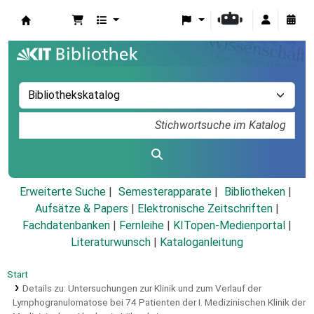
Koha
Erweiterte Suche
Semesterapparate
Bibliotheken
Aufsätze & Papers
|
Elektronische Zeitschriften
|
Fachdatenbanken
|
Fernleihe
|
KITopen-Medienportal
|
Literaturwunsch
|
Kataloganleitung
Start
Details zu:
Untersuchungen zur Klinik und zum Verlauf der
Lymphogranulomatose bei 74 Patienten der I. Medizinischen Klinik der