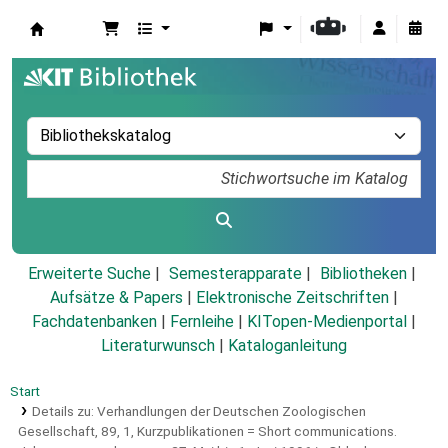
Koha
Erweiterte Suche
Semesterapparate
Bibliotheken
Aufsätze & Papers
|
Elektronische Zeitschriften
|
Fachdatenbanken
|
Fernleihe
|
KITopen-Medienportal
|
Literaturwunsch
|
Kataloganleitung
Start
Details zu:
Verhandlungen der Deutschen Zoologischen
Gesellschaft,
89,
1, Kurzpublikationen = Short communications.