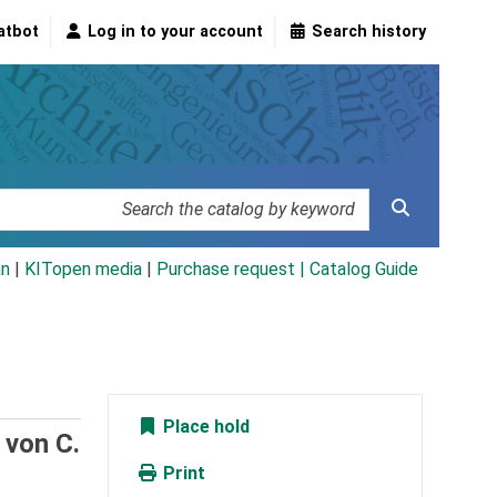
atbot
Log in to your account
Search history
an
|
KITopen media
|
Purchase request |
Catalog Guide
Place hold
/
von C.
Print