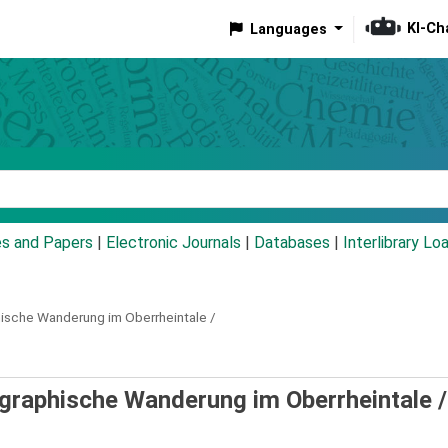
KI-Ch
Languages
eyword
es and Papers
|
Electronic Journals
|
Databases
|
Interlibrary Lo
ische Wanderung im Oberrheintale /
ographische Wanderung im Oberrheintale 