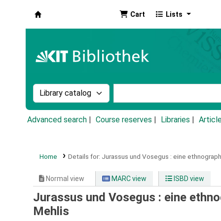
Cart
Lists
Koha online
Search the catalog by:
Search the catalog by k
Advanced search
Course reserves
Libraries
Articl
Home
Details for:
Jurassus und Vosegus :
eine ethnograph
Normal view
MARC view
ISBD view
Jurassus und Vosegus : eine ethn
Mehlis