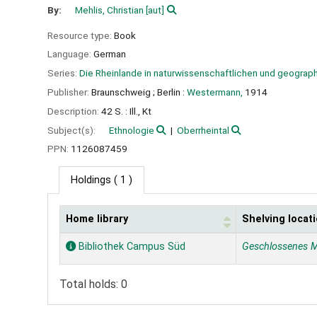
By:
Mehlis, Christian
[aut]
Resource type:
Book
Language:
German
Series:
Die Rheinlande in naturwissenschaftlichen und geograp
Publisher:
Braunschweig ;
Berlin :
Westermann,
1914
Description:
42 S. : Ill., Kt
Subject(s):
Ethnologie
Oberrheintal
PPN:
1126087459
Holdings
( 1 )
Home library
Shelving locat
Holdings
Bibliothek Campus Süd
Geschlossenes 
Total holds: 0