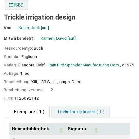
ISBD
Trickle irrigation design
Von:
Keller, Jack
[aut]
Mitwirkende(r):
Karmeli, David
[aut]
Ressourcentyp:
Buch
Sprache:
Englisch
Verlag:
Glendora, Calif. :
Rain Bird Sprinkler Manufacturing Corp.,
c1975
Auflage:
1. ed
Beschreibung:
XIII, 133 S. : Ill., graph. Darst
Bearbeitungsvermerk:
2
PPN:
1126092142
Exemplare
( 1 )
Titelinformationen ( 1 )
Heimatbibliothek
Signatur
Exemplare