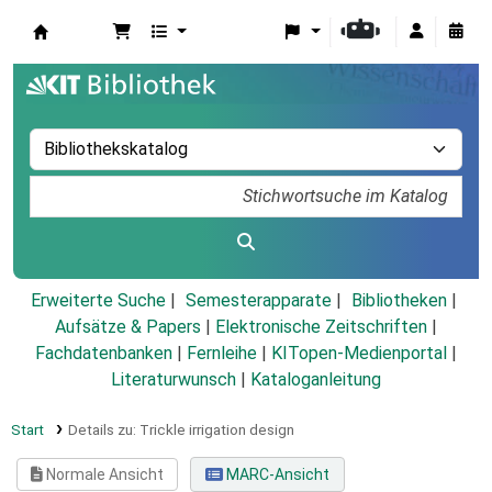
Koha
Erweiterte Suche
Semesterapparate
Bibliotheken
Aufsätze & Papers
|
Elektronische Zeitschriften
|
Fachdatenbanken
|
Fernleihe
|
KITopen-Medienportal
|
Literaturwunsch
|
Kataloganleitung
Start
Details zu:
Trickle irrigation design
Normale Ansicht
MARC-Ansicht