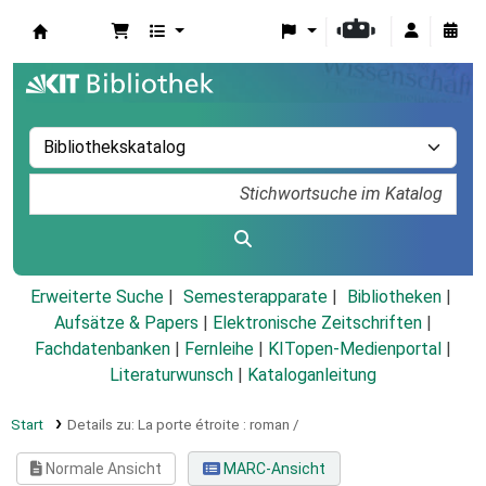
Koha
Erweiterte Suche
Semesterapparate
Bibliotheken
Aufsätze & Papers
|
Elektronische Zeitschriften
|
Fachdatenbanken
|
Fernleihe
|
KITopen-Medienportal
|
Literaturwunsch
|
Kataloganleitung
Start
Details zu:
La porte étroite :
roman /
Normale Ansicht
MARC-Ansicht