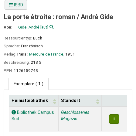
ISBD
La porte étroite : roman /
André Gide
Von:
Gide, André
[aut]
Ressourcentyp:
Buch
Sprache:
Französisch
Verlag:
Paris :
Mercure de France,
1951
Beschreibung:
213 S
PPN:
1126159743
Exemplare
( 1 )
Heimatbibliothek
Standort
Exemplare
Bibliothek Campus
Geschlossenes
Süd
Magazin