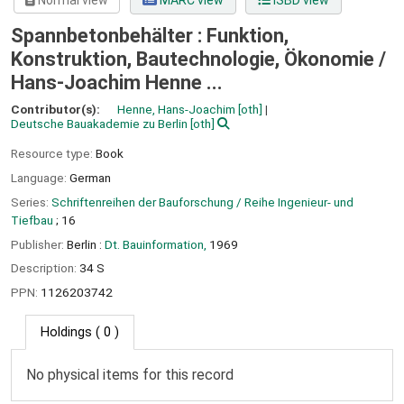
Normal view
MARC view
ISBD view
Spannbetonbehälter : Funktion,
Konstruktion, Bautechnologie, Ökonomie /
Hans-Joachim Henne ...
Contributor(s):
Henne, Hans-Joachim
[oth]
Deutsche Bauakademie zu Berlin
[oth]
Resource type:
Book
Language:
German
Series:
Schriftenreihen der Bauforschung / Reihe Ingenieur- und
Tiefbau
; 16
Publisher:
Berlin :
Dt. Bauinformation,
1969
Description:
34 S
PPN:
1126203742
Holdings
( 0 )
No physical items for this record