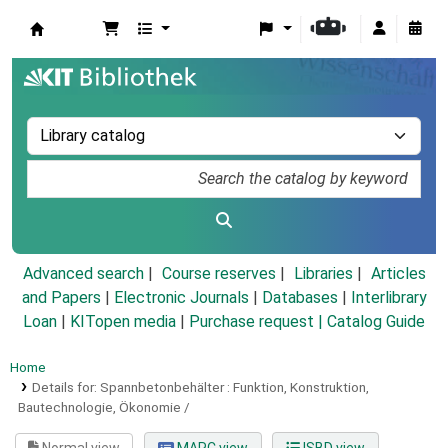
Koha online
Advanced search
Course reserves
Libraries
Articles
and Papers
|
Electronic Journals
|
Databases
|
Interlibrary
Loan
|
KITopen media
|
Purchase request |
Catalog Guide
Home
Details for:
Spannbetonbehälter :
Funktion, Konstruktion,
Bautechnologie, Ökonomie /