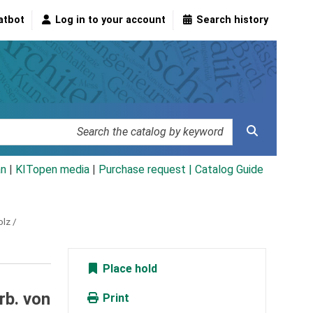
atbot
Log in to your account
Search history
an
|
KITopen media
|
Purchase request |
Catalog Guide
olz /
Place hold
rb. von
Print