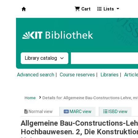
Cart
Lists
Koha online
Search the catalog by:
Search the catalog by k
Advanced search
Course reserves
Libraries
Articl
Home
Details for:
Allgemeine Bau-Constructions-Lehre, m
Normal view
MARC view
ISBD view
Allgemeine Bau-Constructions-Leh
Hochbauwesen. 2, Die Konstruktion