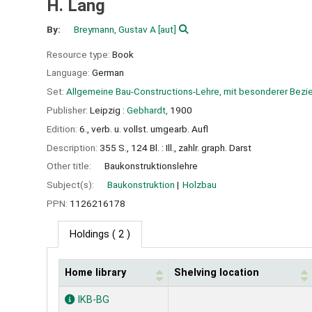
H. Lang
By:
Breymann, Gustav A
[aut]
Resource type:
Book
Language:
German
Set:
Allgemeine Bau-Constructions-Lehre, mit besonderer Bez
Publisher:
Leipzig :
Gebhardt,
1900
Edition:
6., verb. u. vollst. umgearb. Aufl
Description:
355 S., 124 Bl. : Ill., zahlr. graph. Darst
Other title:
Baukonstruktionslehre
Subject(s):
Baukonstruktion
Holzbau
PPN:
1126216178
Holdings
( 2 )
Home library
Shelving location
Holdings
IKB-BG