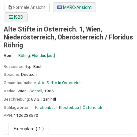
Normale Ansicht
MARC-Ansicht
ISBD
Alte Stifte in Österreich. 1, Wien,
Niederösterreich, Oberösterreich /
Floridus
Röhrig
Von:
Röhrig, Floridus
[aut]
Ressourcentyp:
Buch
Sprache:
Deutsch
Gesamtaufnahme:
Alte Stifte in Österreich.
Verlag:
Wien :
Schroll,
1966
Beschreibung:
63 S. : zahlr. Ill
Schlagwörter:
Kirchenbau
Klosterbau
Österreich
PPN:
1126238570
Exemplare
( 1 )