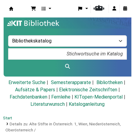
Koha
Erweiterte Suche
Semesterapparate
Bibliotheken
Aufsätze & Papers
|
Elektronische Zeitschriften
|
Fachdatenbanken
|
Fernleihe
|
KITopen-Medienportal
|
Literaturwunsch
|
Kataloganleitung
Start
Details zu:
Alte Stifte in Österreich.
1,
Wien, Niederösterreich,
Oberösterreich /