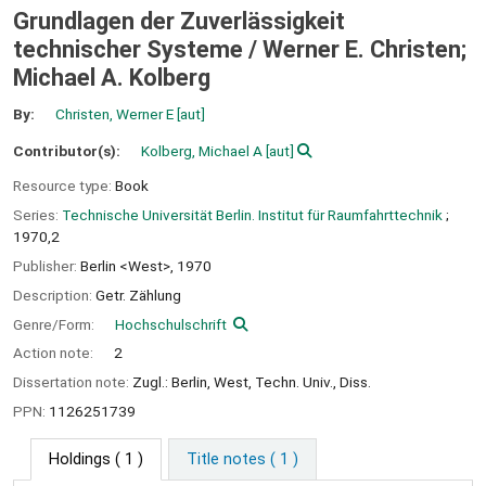
Grundlagen der Zuverlässigkeit
technischer Systeme /
Werner E. Christen;
Michael A. Kolberg
By:
Christen, Werner E
[aut]
Contributor(s):
Kolberg, Michael A
[aut]
Resource type:
Book
Series:
Technische Universität Berlin. Institut für Raumfahrttechnik
;
1970,2
Publisher:
Berlin <West>,
1970
Description:
Getr. Zählung
Genre/Form:
Hochschulschrift
Action note:
2
Dissertation note:
Zugl.: Berlin, West, Techn. Univ., Diss.
PPN:
1126251739
Holdings
( 1 )
Title notes ( 1 )