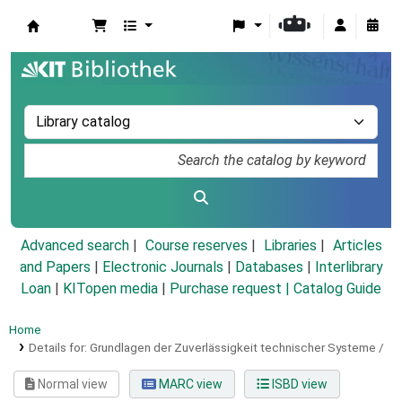
Koha online
Advanced search
Course reserves
Libraries
Articles
and Papers
|
Electronic Journals
|
Databases
|
Interlibrary
Loan
|
KITopen media
|
Purchase request |
Catalog Guide
Home
Details for:
Grundlagen der Zuverlässigkeit technischer Systeme /
Normal view
MARC view
ISBD view