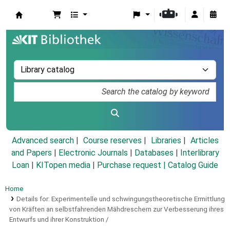
Koha online
Advanced search
Course reserves
Libraries
Articles
and Papers
|
Electronic Journals
|
Databases
|
Interlibrary
Loan
|
KITopen media
|
Purchase request |
Catalog Guide
Home
Details for:
Experimentelle und schwingungstheoretische Ermittlung
von Kräften an selbstfahrenden Mähdreschern zur Verbesserung ihres
Entwurfs und ihrer Konstruktion /