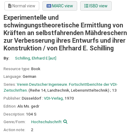
Normal view
MARC view
ISBD view
Experimentelle und
schwingungstheoretische Ermittlung von
Kräften an selbstfahrenden Mähdreschern
zur Verbesserung ihres Entwurfs und ihrer
Konstruktion /
von Ehrhard E. Schilling
By:
Schilling, Ehrhard E
[aut]
Resource type:
Book
Language:
German
Series:
Verein Deutscher Ingenieure. Fortschrittberichte der VDI-
Zeitschriften
. (Reihe 14, Landtechnik, Lebensmitteltechnik) ; 13
Publisher:
Düsseldorf :
VDI-Verlag,
1970
Edition:
Als Ms. gedr
Description:
104 S
Genre/Form:
Hochschulschrift
Action note:
2