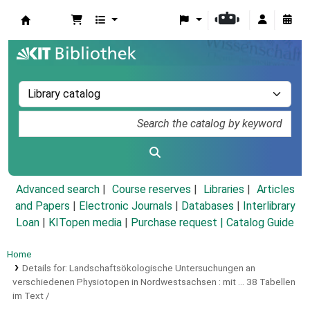
Koha online
Advanced search
Course reserves
Libraries
Articles
and Papers
|
Electronic Journals
|
Databases
|
Interlibrary
Loan
|
KITopen media
|
Purchase request |
Catalog Guide
Home
Details for:
Landschaftsökologische Untersuchungen an
verschiedenen Physiotopen in Nordwestsachsen :
mit ... 38 Tabellen
im Text /