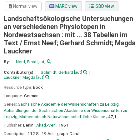
Normal view
MARC view
ISBD view
Landschaftsökologische Untersuchungen
an verschiedenen Physiotopen in
Nordwestsachsen : mit ... 38 Tabellen im
Text /
Ernst Neef; Gerhard Schmidt; Magda
Lauckner
By:
Neef, Ernst
[aut]
Contributor(s):
Schmidt, Gerhard
[aut]
Lauckner, Magda
[aut]
Resource type:
Book
Language:
German
Series:
Sächsische Akademie der Wissenschaften zu Leipzig.
Abhandlungen der Sächsischen Akademie der Wissenschaften zu
Leipzig, Mathematisch-Naturwissenschaftliche Klasse
; 47,1
Publisher:
Berlin :
Akad.-Verl.,
1961
Description:
112 S., 19 Anl. : graph. Darst