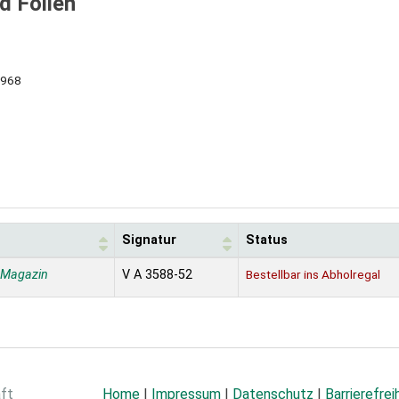
d Folien
968
Signatur
Status
 Magazin
V A 3588-52
Bestellbar ins Abholregal
aft
Home
|
Impressum
|
Datenschutz
|
Barrierefrei