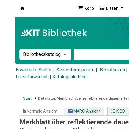
Korb
Listen
Koha
Suche im Katalog nach:
Stichwortsuche im Ka
Erweiterte Suche
Semesterapparate
Bibliotheken
Literaturwunsch
|
Kataloganleitung
Start
Details zu:
Merkblatt über reflektierende dauerhaft
Normale Ansicht
MARC-Ansicht
ISBD
Merkblatt über reflektierende dau