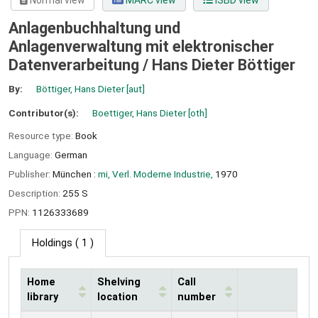
Normal view
MARC view
ISBD view
Anlagenbuchhaltung und
Anlagenverwaltung mit elektronischer
Datenverarbeitung /
Hans Dieter Böttiger
By:
Böttiger, Hans Dieter
[aut]
Contributor(s):
Boettiger, Hans Dieter
[oth]
Resource type:
Book
Language:
German
Publisher:
München :
mi, Verl. Moderne Industrie,
1970
Description:
255 S
PPN:
1126333689
Holdings
( 1 )
Home
Shelving
Call
library
location
number