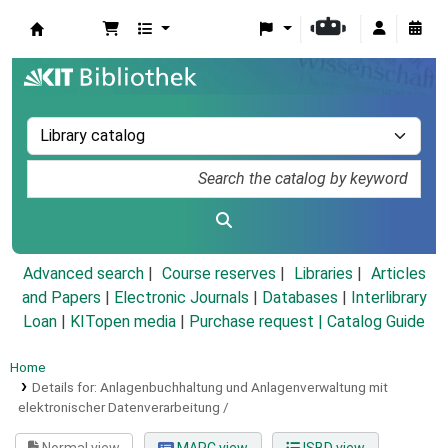
Koha online
Advanced search
Course reserves
Libraries
Articles
and Papers
|
Electronic Journals
|
Databases
|
Interlibrary
Loan
|
KITopen media
|
Purchase request |
Catalog Guide
Home
Details for:
Anlagenbuchhaltung und Anlagenverwaltung mit
elektronischer Datenverarbeitung /