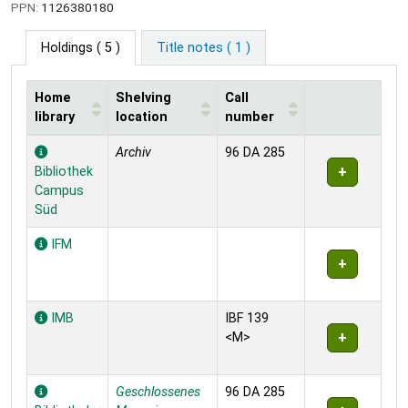
PPN:
1126380180
Holdings
( 5 )
Title notes ( 1 )
Home
Shelving
Call
library
location
number
Holdings
Archiv
96 DA 285
Bibliothek
Campus
Süd
IFM
IMB
IBF 139
<M>
Geschlossenes
96 DA 285