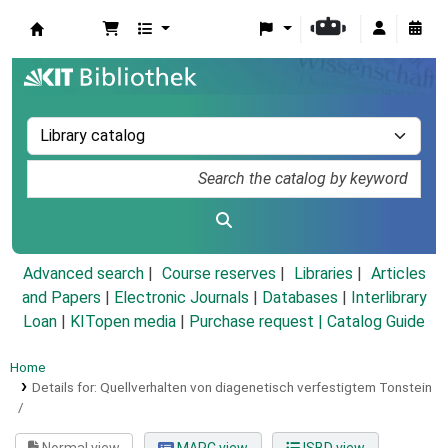
Koha online
Advanced search
Course reserves
Libraries
Articles
and Papers
|
Electronic Journals
|
Databases
|
Interlibrary
Loan
|
KITopen media
|
Purchase request |
Catalog Guide
Home
Details for:
Quellverhalten von diagenetisch verfestigtem Tonstein
/