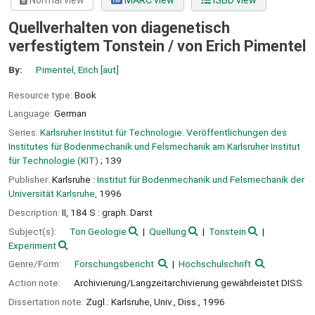
Normal view
MARC view
ISBD view
Quellverhalten von diagenetisch
verfestigtem Tonstein /
von Erich Pimentel
By:
Pimentel, Erich
[aut]
Resource type:
Book
Language:
German
Series:
Karlsruher Institut für Technologie. Veröffentlichungen des
Institutes für Bodenmechanik und Felsmechanik am Karlsruher Institut
für Technologie (KIT)
; 139
Publisher:
Karlsruhe :
Institut für Bodenmechanik und Felsmechanik der
Universität Karlsruhe,
1996
Description:
II, 184 S : graph. Darst
Subject(s):
Ton Geologie
Quellung
Tonstein
Experiment
Genre/Form:
Forschungsbericht
Hochschulschrift
Action note:
Archivierung/Langzeitarchivierung gewährleistet DISS
Dissertation note:
Zugl.: Karlsruhe, Univ., Diss., 1996