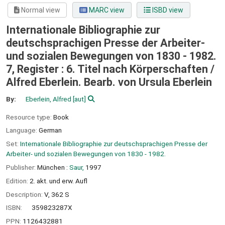
Normal view
MARC view
ISBD view
Internationale Bibliographie zur
deutschsprachigen Presse der Arbeiter-
und sozialen Bewegungen von 1830 - 1982.
7, Register : 6. Titel nach Körperschaften /
Alfred Eberlein. Bearb. von Ursula Eberlein
By:
Eberlein, Alfred
[aut]
Resource type:
Book
Language:
German
Set:
Internationale Bibliographie zur deutschsprachigen Presse der
Arbeiter- und sozialen Bewegungen von 1830 - 1982.
Publisher:
München :
Saur,
1997
Edition:
2. akt. und erw. Aufl
Description:
V, 362 S
ISBN:
359823287X
PPN:
1126432881