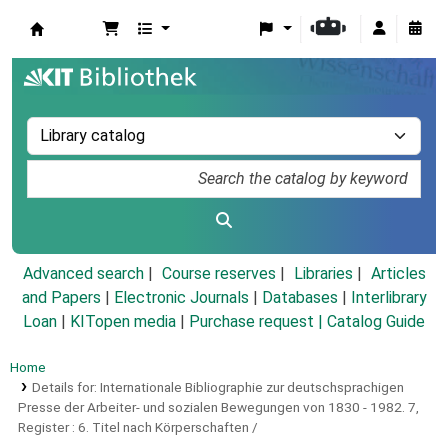
Koha online
Advanced search
Course reserves
Libraries
Articles
and Papers
|
Electronic Journals
|
Databases
|
Interlibrary
Loan
|
KITopen media
|
Purchase request |
Catalog Guide
Home
Details for:
Internationale Bibliographie zur deutschsprachigen
Presse der Arbeiter- und sozialen Bewegungen von 1830 - 1982.
7,
Register : 6. Titel nach Körperschaften /