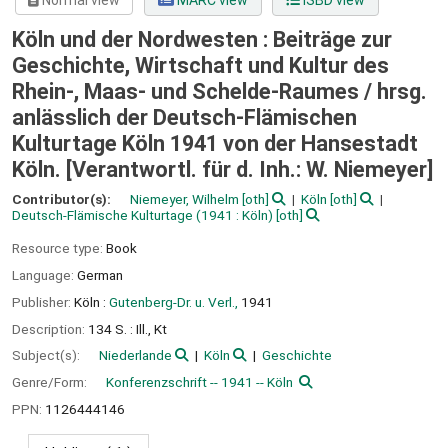
Normal view
MARC view
ISBD view
Köln und der Nordwesten : Beiträge zur
Geschichte, Wirtschaft und Kultur des
Rhein-, Maas- und Schelde-Raumes /
hrsg.
anlässlich der Deutsch-Flämischen
Kulturtage Köln 1941 von der Hansestadt
Köln. [Verantwortl. für d. Inh.: W. Niemeyer]
Contributor(s):
Niemeyer, Wilhelm
[oth]
Köln
[oth]
Deutsch-Flämische Kulturtage
(1941 : Köln)
[oth]
Resource type:
Book
Language:
German
Publisher:
Köln :
Gutenberg-Dr. u. Verl.,
1941
Description:
134 S. : Ill., Kt
Subject(s):
Niederlande
Köln
Geschichte
Genre/Form:
Konferenzschrift -- 1941 -- Köln
PPN:
1126444146