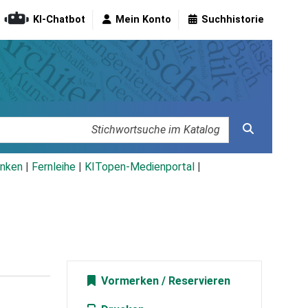
KI-Chatbot
Mein Konto
Suchhistorie
nken
|
Fernleihe
|
KITopen-Medienportal
|
Vormerken