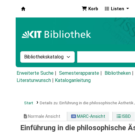
Korb
Listen
Koha
Suche im Katalog nach:
Stichwortsuche im Ka
Erweiterte Suche
Semesterapparate
Bibliotheken
Literaturwunsch
|
Kataloganleitung
Start
Details zu:
Einführung in die philosophische Ästhetik 
Normale Ansicht
MARC-Ansicht
ISBD
Einführung in die philosophische Ä