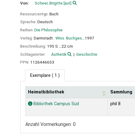
Von:
Scheer, Brigitte
[aut]
Ressourcentyp:
Buch
Sprache:
Deutsch
Reihen:
Die Philosophie
Verlag:
Darmstadt :
Wiss. Buchges.,
1997
Beschreibung:
195 S. ; 22 cm
Schlagwörter:
Ästhetik
Geschichte
PPN:
1126446653
Exemplare
( 1 )
Heimatbibliothek
Sammlung
Exemplare
Bibliothek Campus Süd
phil 8
Anzahl Vormerkungen: 0