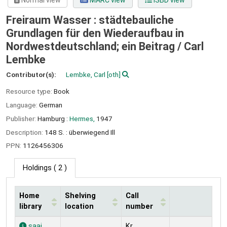
Normal view
MARC view
ISBD view
Freiraum Wasser : städtebauliche
Grundlagen für den Wiederaufbau in
Nordwestdeutschland; ein Beitrag /
Carl
Lembke
Contributor(s):
Lembke, Carl
[oth]
Resource type:
Book
Language:
German
Publisher:
Hamburg :
Hermes,
1947
Description:
148 S. : überwiegend Ill
PPN:
1126456306
Holdings
( 2 )
Home
Shelving
Call
library
location
number
Holdings
saai
Kr