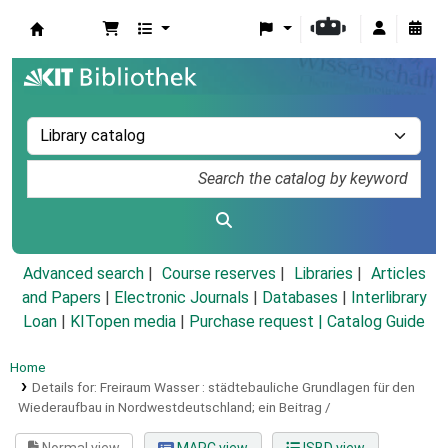
Koha online
Advanced search
Course reserves
Libraries
Articles
and Papers
|
Electronic Journals
|
Databases
|
Interlibrary
Loan
|
KITopen media
|
Purchase request |
Catalog Guide
Home
Details for:
Freiraum Wasser :
städtebauliche Grundlagen für den
Wiederaufbau in Nordwestdeutschland; ein Beitrag /