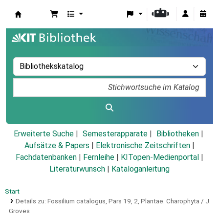
Koha
Erweiterte Suche
Semesterapparate
Bibliotheken
Aufsätze & Papers
|
Elektronische Zeitschriften
|
Fachdatenbanken
|
Fernleihe
|
KITopen-Medienportal
|
Literaturwunsch
|
Kataloganleitung
Start
Details zu:
Fossilium catalogus,
Pars 19,
2, Plantae.
Charophyta / J.
Groves