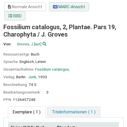
Normale Ansicht
MARC-Ansicht
ISBD
Fossilium catalogus, 2, Plantae. Pars 19,
Charophyta / J. Groves
Von:
Groves, J
[aut]
Ressourcentyp:
Buch
Sprache:
Englisch
,
Latein
Gesamtaufnahme:
Fossilium catalogus,
Verlag:
Berlin :
Junk,
1933
Beschreibung:
74 S
Bearbeitungsvermerk:
3
PPN:
1126457248
Exemplare
( 1 )
Titelinformationen ( 1 )