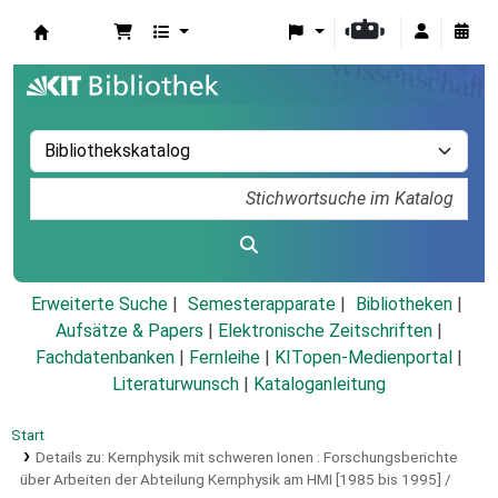
Koha
Erweiterte Suche
Semesterapparate
Bibliotheken
Aufsätze & Papers
|
Elektronische Zeitschriften
|
Fachdatenbanken
|
Fernleihe
|
KITopen-Medienportal
|
Literaturwunsch
|
Kataloganleitung
Start
Details zu:
Kernphysik mit schweren Ionen :
Forschungsberichte
über Arbeiten der Abteilung Kernphysik am HMI [1985 bis 1995] /