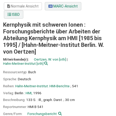
Normale Ansicht
MARC-Ansicht
ISBD
Kernphysik mit schweren Ionen :
Forschungsberichte über Arbeiten der
Abteilung Kernphysik am HMI [1985 bis
1995] /
[Hahn-Meitner-Institut Berlin. W.
von Oertzen]
Mitwirkende(r):
Oertzen, W. von
[oth]
Hahn-Meitner-Institut
[oth]
Ressourcentyp:
Buch
Sprache:
Deutsch
Reihen:
Hahn-Meitner-Institut. HMI-Berichte
; 541
Verlag:
Berlin :
HMI,
1996
Beschreibung:
133 S. : Ill., graph. Darst. ; 30 cm
Reportnummer:
HMI B 541
Genre/Form:
Forschungsbericht