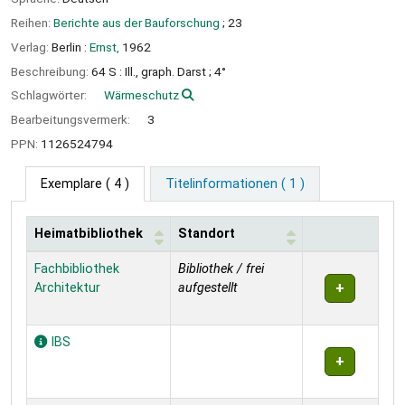
Reihen:
Berichte aus der Bauforschung
; 23
Verlag:
Berlin :
Ernst,
1962
Beschreibung:
64 S : Ill., graph. Darst ; 4°
Schlagwörter:
Wärmeschutz
Bearbeitungsvermerk:
3
PPN:
1126524794
Exemplare
( 4 )
Titelinformationen ( 1 )
Heimatbibliothek
Standort
Exemplare
Fachbibliothek
Bibliothek / frei
Architektur
aufgestellt
IBS