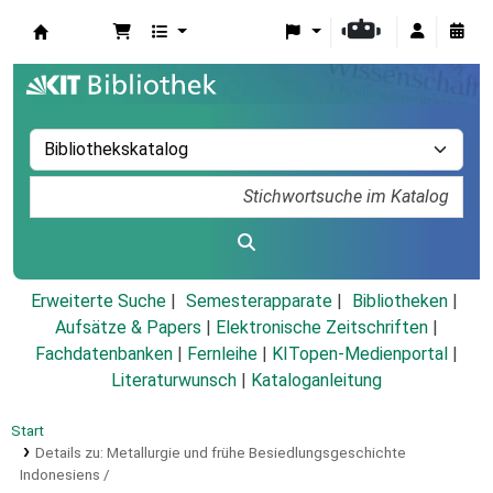
Koha
Erweiterte Suche
Semesterapparate
Bibliotheken
Aufsätze & Papers
|
Elektronische Zeitschriften
|
Fachdatenbanken
|
Fernleihe
|
KITopen-Medienportal
|
Literaturwunsch
|
Kataloganleitung
Start
Details zu:
Metallurgie und frühe Besiedlungsgeschichte
Indonesiens /