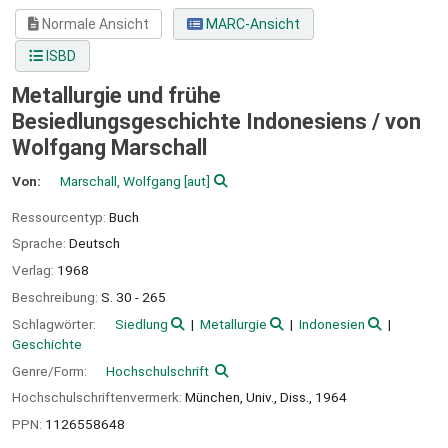
Normale Ansicht
MARC-Ansicht
ISBD
Metallurgie und frühe
Besiedlungsgeschichte Indonesiens /
von
Wolfgang Marschall
Von:
Marschall, Wolfgang
[aut]
Ressourcentyp:
Buch
Sprache:
Deutsch
Verlag:
1968
Beschreibung:
S. 30 - 265
Schlagwörter:
Siedlung
Metallurgie
Indonesien
Geschichte
Genre/Form:
Hochschulschrift
Hochschulschriftenvermerk:
München, Univ., Diss., 1964
PPN:
1126558648