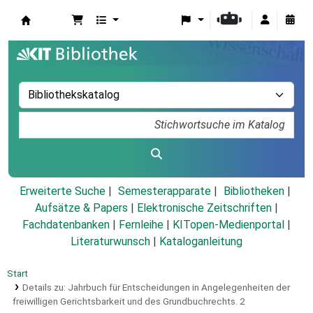
Koha
Erweiterte Suche
Semesterapparate
Bibliotheken
Aufsätze & Papers
|
Elektronische Zeitschriften
|
Fachdatenbanken
|
Fernleihe
|
KITopen-Medienportal
|
Literaturwunsch
|
Kataloganleitung
Start
Details zu:
Jahrbuch für Entscheidungen in Angelegenheiten der
freiwilligen Gerichtsbarkeit und des Grundbuchrechts.
2