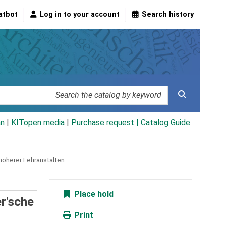
atbot
Log in to your account
Search history
an
|
KITopen media
|
Purchase request |
Catalog Guide
höherer Lehranstalten
Place hold
r'sche
Print