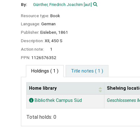
By:
Günther, Friedrich Joachim
[aut]
Resource type:
Book
Language:
German
Publisher:
Eisleben,
1861
Description:
XII, 450 S
Action note:
1
PPN:
1126576352
Holdings
( 1 )
Title notes ( 1 )
Home library
Shelving locat
Holdings
Bibliothek Campus Süd
Geschlossenes 
Total holds: 0