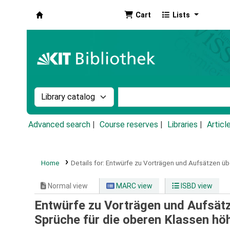
Cart
Lists
Koha online
Search the catalog by:
Search the catalog by k
Advanced search
Course reserves
Libraries
Articl
Home
Details for:
Entwürfe zu Vorträgen und Aufsätzen übe
Normal view
MARC view
ISBD view
Entwürfe zu Vorträgen und Aufsätz
Sprüche für die oberen Klassen hö