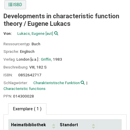
ISBD
Developments in characteristic function
theory /
Eugene Lukacs
Von:
Lukacs, Eugene
[aut]
Ressourcentyp:
Buch
Sprache:
Englisch
Verlag:
London [u.a.] :
Griffin,
1983
Beschreibung:
VIII, 182 S
ISBN:
0852642717
Schlagwörter:
Charakteristische Funktion
Characteristic functions
PPN:
014300028
Exemplare
( 1 )
Heimatbibliothek
Standort