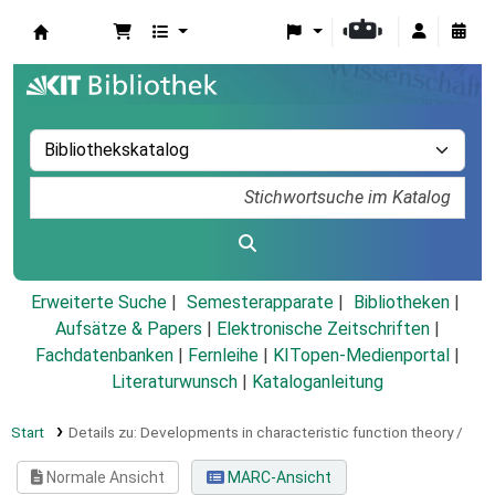
Koha
Erweiterte Suche
Semesterapparate
Bibliotheken
Aufsätze & Papers
|
Elektronische Zeitschriften
|
Fachdatenbanken
|
Fernleihe
|
KITopen-Medienportal
|
Literaturwunsch
|
Kataloganleitung
Start
Details zu:
Developments in characteristic function theory /
Normale Ansicht
MARC-Ansicht