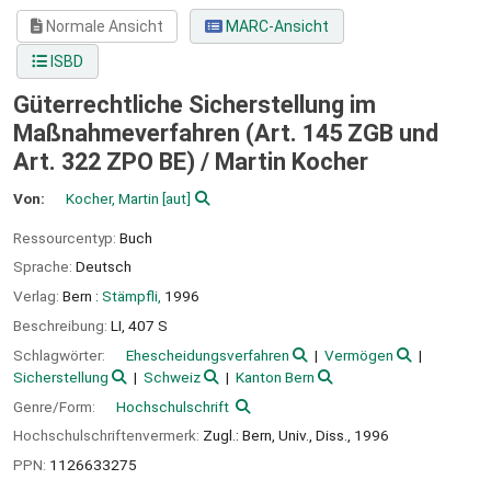
Normale Ansicht
MARC-Ansicht
ISBD
Güterrechtliche Sicherstellung im
Maßnahmeverfahren (Art. 145 ZGB und
Art. 322 ZPO BE) /
Martin Kocher
Von:
Kocher, Martin
[aut]
Ressourcentyp:
Buch
Sprache:
Deutsch
Verlag:
Bern :
Stämpfli,
1996
Beschreibung:
LI, 407 S
Schlagwörter:
Ehescheidungsverfahren
Vermögen
Sicherstellung
Schweiz
Kanton Bern
Genre/Form:
Hochschulschrift
Hochschulschriftenvermerk:
Zugl.: Bern, Univ., Diss., 1996
PPN:
1126633275