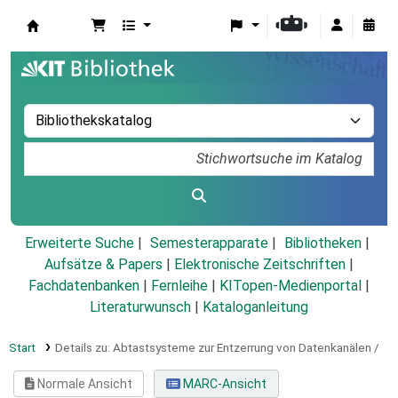
Koha
Erweiterte Suche
Semesterapparate
Bibliotheken
Aufsätze & Papers
|
Elektronische Zeitschriften
|
Fachdatenbanken
|
Fernleihe
|
KITopen-Medienportal
|
Literaturwunsch
|
Kataloganleitung
Start
Details zu:
Abtastsysteme zur Entzerrung von Datenkanälen /
Normale Ansicht
MARC-Ansicht