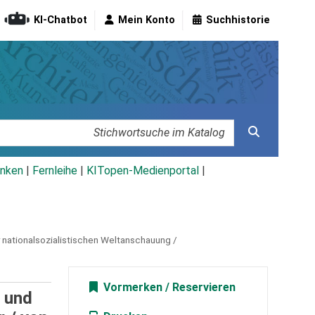
KI-Chatbot
Mein Konto
Suchhistorie
nken
|
Fernleihe
|
KITopen-Medienportal
|
 nationalsozialistischen Weltanschauung /
Vormerken
n und