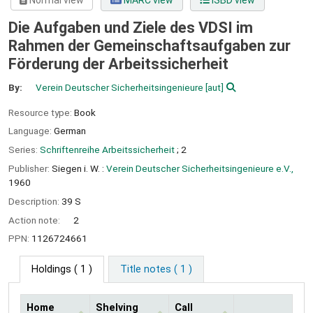
Normal view
MARC view
ISBD view
Die Aufgaben und Ziele des VDSI im
Rahmen der Gemeinschaftsaufgaben zur
Förderung der Arbeitssicherheit
By:
Verein Deutscher Sicherheitsingenieure
[aut]
Resource type:
Book
Language:
German
Series:
Schriftenreihe Arbeitssicherheit
; 2
Publisher:
Siegen i. W. :
Verein Deutscher Sicherheitsingenieure e.V.,
1960
Description:
39 S
Action note:
2
PPN:
1126724661
Holdings
( 1 )
Title notes ( 1 )
Home
Shelving
Call