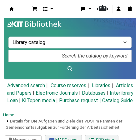
Koha online
Advanced search
Course reserves
Libraries
Articles
and Papers
|
Electronic Journals
|
Databases
|
Interlibrary
Loan
|
KITopen media
|
Purchase request |
Catalog Guide
Home
Details for:
Die Aufgaben und Ziele des VDSI im Rahmen der
Gemeinschaftsaufgaben zur Förderung der Arbeitssicherheit