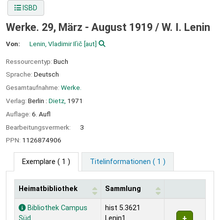
ISBD
Werke. 29, März - August 1919 /
W. I. Lenin
Von:
Lenin, Vladimir Ilʹič
[aut]
Ressourcentyp:
Buch
Sprache:
Deutsch
Gesamtaufnahme:
Werke.
Verlag:
Berlin :
Dietz,
1971
Auflage:
6. Aufl
Bearbeitungsvermerk:
3
PPN:
1126874906
Exemplare
( 1 )
Titelinformationen ( 1 )
Heimatbibliothek
Sammlung
Exemplare
Bibliothek Campus
hist 5.3621
Süd
Lenin1