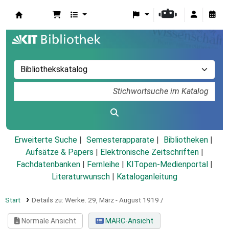
Koha
Erweiterte Suche
Semesterapparate
Bibliotheken
Aufsätze & Papers
|
Elektronische Zeitschriften
|
Fachdatenbanken
|
Fernleihe
|
KITopen-Medienportal
|
Literaturwunsch
|
Kataloganleitung
Start
Details zu:
Werke.
29,
März - August 1919 /
Normale Ansicht
MARC-Ansicht