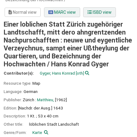
Normal view
MARC view
ISBD view
Einer loblichen Statt Zürich zugehöriger
Landtschafft, mitt dero ahngrentzenden
Nachpurschafften : neuwe und eygentliche
Verzeychnus, sampt einer Ußtheylung der
Quartieren, und Bezeichnung der
Hochwachten /
Hans Konrad Gyger
Contributor(s):
Gyger, Hans Konrad
[oth]
Resource type:
Map
Language:
German
Publisher:
Zürich :
Matthieu,
[1962]
Edition:
[Nachdr. der Ausg.] 1643
Description:
1 Kt. ; 53 x 40 cm
Other title:
löblichen Stadt Landschaft
Genre/Form:
Karte