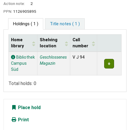
Action note:
2
PPN:
1126905895
Holdings
( 1 )
Title notes ( 1 )
Home
Shelving
Call
library
location
number
Holdings
Bibliothek
Geschlossenes
V J 94
Campus
Magazin
Süd
Total holds: 0
Place hold
Print