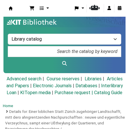
Koha online
Advanced search
Course reserves
Libraries
Articles
and Papers
|
Electronic Journals
|
Databases
|
Interlibrary
Loan
|
KITopen media
|
Purchase request |
Catalog Guide
Home
Details for:
Einer loblichen Statt Zürich zugehöriger Landtschafft,
mitt dero ahngrentzenden Nachpurschafften :
neuwe und eygentliche
Verzeychnus, sampt einer Ußtheylung der Quartieren, und
Bezeichnung der Hochwachten /