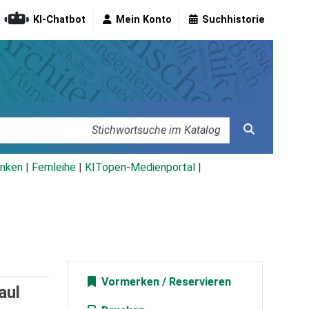
KI-Chatbot
Mein Konto
Suchhistorie
nken
|
Fernleihe
|
KITopen-Medienportal
|
Vormerken
aul