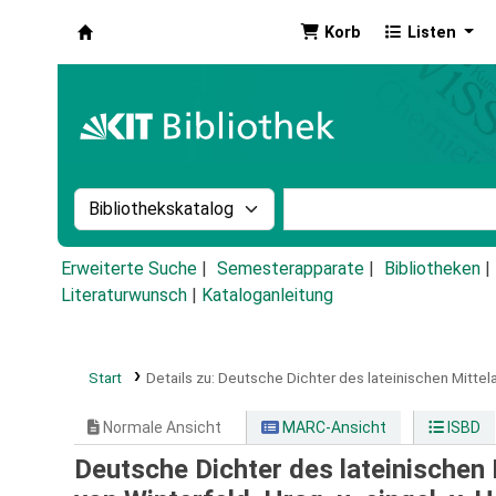
Korb
Listen
Koha
Suche im Katalog nach:
Stichwortsuche im Ka
Erweiterte Suche
Semesterapparate
Bibliotheken
Literaturwunsch
|
Kataloganleitung
Start
Details zu:
Deutsche Dichter des lateinischen Mittelal
Normale Ansicht
MARC-Ansicht
ISBD
Deutsche Dichter des lateinischen 