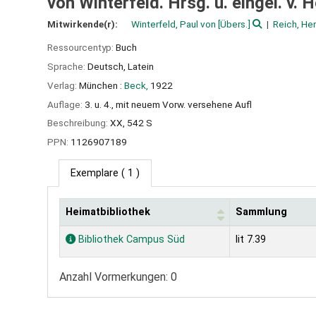
von Winterfeld. Hrsg. u. eingel. v.
Mitwirkende(r):
Winterfeld, Paul von
[Übers.]
Reich, He
Ressourcentyp:
Buch
Sprache:
Deutsch
,
Latein
Verlag:
München :
Beck,
1922
Auflage:
3. u. 4., mit neuem Vorw. versehene Aufl
Beschreibung:
XX, 542 S
PPN:
1126907189
Exemplare
( 1 )
Heimatbibliothek
Sammlung
Exemplare
Bibliothek Campus Süd
lit 7.39
Anzahl Vormerkungen: 0