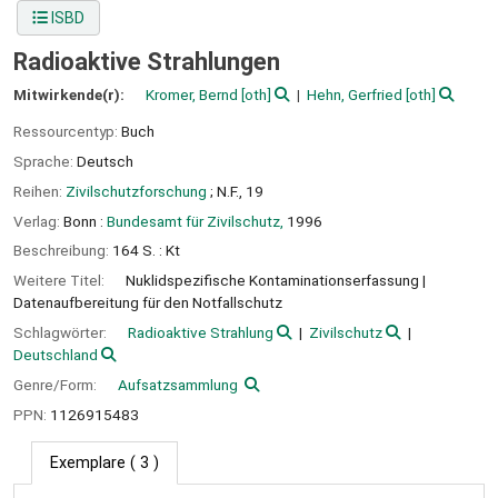
ISBD
Radioaktive Strahlungen
Mitwirkende(r):
Kromer, Bernd
[oth]
Hehn, Gerfried
[oth]
Ressourcentyp:
Buch
Sprache:
Deutsch
Reihen:
Zivilschutzforschung
; N.F., 19
Verlag:
Bonn :
Bundesamt für Zivilschutz,
1996
Beschreibung:
164 S. : Kt
Weitere Titel:
Nuklidspezifische Kontaminationserfassung
Datenaufbereitung für den Notfallschutz
Schlagwörter:
Radioaktive Strahlung
Zivilschutz
Deutschland
Genre/Form:
Aufsatzsammlung
PPN:
1126915483
Exemplare
( 3 )