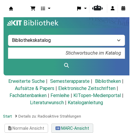
Koha
Erweiterte Suche
Semesterapparate
Bibliotheken
Aufsätze & Papers
|
Elektronische Zeitschriften
|
Fachdatenbanken
|
Fernleihe
|
KITopen-Medienportal
|
Literaturwunsch
|
Kataloganleitung
Start
Details zu:
Radioaktive Strahlungen
Normale Ansicht
MARC-Ansicht